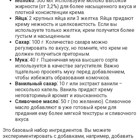
Молоко⁚
500 мл.​ Используйте молоко высокой
жирности (от 3,2%) для более насыщенного вкуса и
плотной консистенции крема.​
Яйца⁚
2 крупных яйца или 3 желтка. Яйца придают
крему нежность и шелковистость. Если вы
используете только желтки, крем получится более
густым и насыщенным.
Сахар⁚
100 г.​ Количество сахара можно
регулировать по вкусу, но помните, что крем не
должен получиться приторным.
Мука⁚
40 г.​ Пшеничная мука высшего сорта
используется в качестве загустителя.​ Важно
тщательно просеять муку перед добавлением,
чтобы избежать образования комочков.​
Ванильный сахар⁚
10 г или экстракт ванили –
несколько капель.​ Ваниль придаст крему
неповторимый аромат и изысканность.​
Сливочное масло⁚
50 г (по желанию).​ Сливочное
масло добавляют в уже готовый крем для
придания ему более мягкой текстуры и сливочного
вкуса.
Это базовый набор ингредиентов.​ Вы можете
экспериментировать с добавками, например, добавить