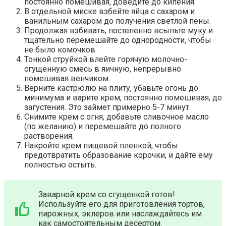
постоянно помешивая, доведите до кипения.​
В отдельной миске взбейте яйца с сахаром и
ванильным сахаром до получения светлой пены.​
Продолжая взбивать, постепенно всыпьте муку и
тщательно перемешайте до однородности, чтобы
не было комочков.
Тонкой струйкой влейте горячую молочно-
сгущенную смесь в яичную, непрерывно
помешивая венчиком.​
Верните кастрюлю на плиту, убавьте огонь до
минимума и варите крем, постоянно помешивая, до
загустения. Это займет примерно 5-7 минут.​
Снимите крем с огня, добавьте сливочное масло
(по желанию) и перемешайте до полного
растворения.​
Накройте крем пищевой пленкой, чтобы
предотвратить образование корочки, и дайте ему
полностью остыть.​
Заварной крем со сгущенкой готов!​
Используйте его для приготовления тортов,
пирожных, эклеров или наслаждайтесь им
как самостоятельным десертом.