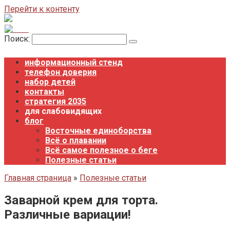
Перейти к контенту
Поиск:
информационный стенд
телефон доверия
набор детей
контакты
стратегия 2035
для слабовидящих
блог
Восточные единоборства
Всё о плавании
Всё самое полезное о беге
Полезные статьи
Главная страница
»
Полезные статьи
Заварной крем для торта.
Различные вариации!