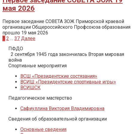
мая 2026
Первое заседание СОВЕТА ЗОЖ Приморской краевой
организации Общероссийского Профсоюза образования
прошло 19 мая 2026
Пагинация
1
2
…
37
Далее
записей
ПФДО
2 сентября 1945 года закончилась Вторая мировая
война
Спортивные мероприятия
ВСШ «Президентские состязания»
ВСИШ «Президентские спортивные игры»
ВСИШСК
Педагогическое мастерство
Сафиуллина Виктория Владимировна
Сведения об образовательной организации
Основные сведения