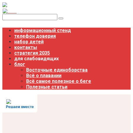
Перейти
к
контенту
Поиск:
информационный стенд
телефон доверия
набор детей
контакты
стратегия 2035
для слабовидящих
блог
Восточные единоборства
Всё о плавании
Всё самое полезное о беге
Полезные статьи
Решаем вместе