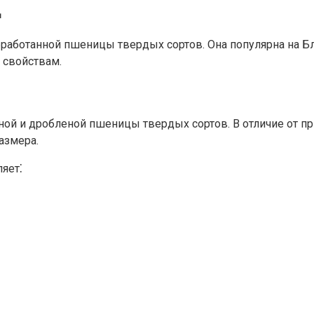
д
 обработанной пшеницы твердых сортов.​ Она популярна на
 свойствам.
ной и дробленой пшеницы твердых сортов.​ В отличие от пр
змера.​
яет⁚