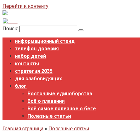
Перейти к контенту
Поиск:
информационный стенд
телефон доверия
набор детей
контакты
стратегия 2035
для слабовидящих
блог
Восточные единоборства
Всё о плавании
Всё самое полезное о беге
Полезные статьи
Главная страница
»
Полезные статьи