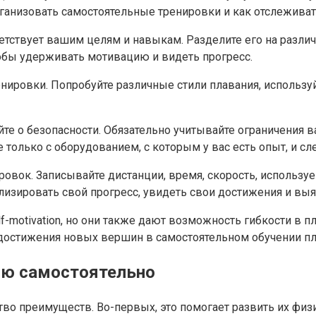
ганизовать самостоятельные тренировки и как отслеживат
етствует вашим целям и навыкам. Разделите его на различ
тобы удерживать мотивацию и видеть прогресс.
ренировки. Попробуйте различные стили плавания, использ
 о безопасности. Обязательно учитывайте ограничения ваш
е только с оборудованием, с которым у вас есть опыт, и с
ровок. Записывайте дистанции, время, скорость, использ
лизировать свой прогресс, увидеть свои достижения и вы
lf-motivation, но они также дают возможность гибкости в 
 достижения новых вершин в самостоятельном обучении п
ию самостоятельно
во преимуществ. Во-первых, это помогает развить их физ