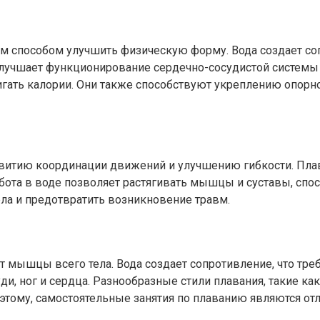
м способом улучшить физическую форму. Вода создает соп
лучшает функционирование сердечно-сосудистой системы и
гать калории. Они также способствуют укреплению опорн
витию координации движений и улучшению гибкости. Плава
работа в воде позволяет растягивать мышцы и суставы, сп
ла и предотвратить возникновение травм.
т мышцы всего тела. Вода создает сопротивление, что тр
и, ног и сердца. Разнообразные стили плавания, такие ка
этому, самостоятельные занятия по плаванию являются от