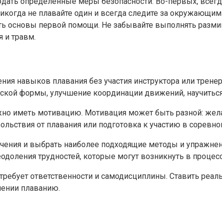
дать определенные меры безопасности. Во-первых, всегда
 Никогда не плавайте один и всегда следите за окружающ
ать основы первой помощи. Не забывайте выполнять разми
 и травм.
ения навыков плавания без участия инструктора или трене
ской формы, улучшение координации движений, научиться
но иметь мотивацию. Мотивация может быть разной: жела
льствия от плавания или подготовка к участию в соревно
ения и выбрать наиболее подходящие методы и упражнени
доления трудностей, которые могут возникнуть в процесс
 требует ответственности и самодисциплины. Ставить реа
чении плаванию.