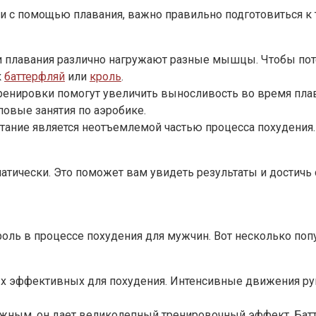
 с помощью плавания, важно правильно подготовиться к 
и плавания различно нагружают разные мышцы. Чтобы пот
к
баттерфляй
или
кроль
.
енировки помогут увеличить выносливость во время пла
повые занятия по аэробике.
тание является неотъемлемой частью процесса похудения.
матически. Это поможет вам увидеть результаты и достич
оль в процессе похудения для мужчин. Вот несколько поп
мых эффективных для похудения. Интенсивные движения ру
сложным, он дает великолепный тренировочный эффект. Бат