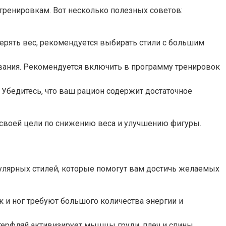
тренировкам. Вот несколько полезных советов:
ерять вес, рекомендуется выбирать стили с большим
вания. Рекомендуется включить в программу тренировок
 Убедитесь, что ваш рацион содержит достаточное
ь своей цели по снижению веса и улучшению фигуры.
улярных стилей, которые помогут вам достичь желаемых
к и ног требуют большого количества энергии и
терфляй активизирует мышцы груди, плеч и спины,