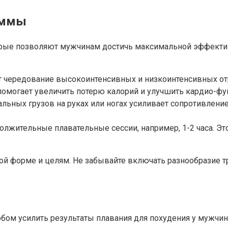
аммы
ые позволяют мужчинам достичь максимальной эффективн
 чередование высокоинтенсивных и низкоинтенсивных отре
помогает увеличить потерю калорий и улучшить кардио-фу
льных грузов на руках или ногах усиливает сопротивлени
жительные плавательные сессии, например, 1-2 часа. Это
й форме и целям. Не забывайте включать разнообразие т
м усилить результаты плавания для похудения у мужчин.