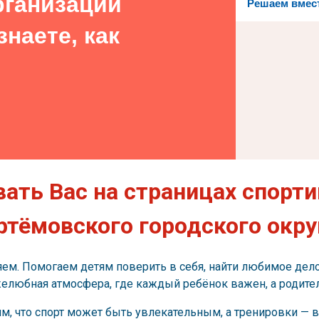
рганизации
Решаем вмес
наете, как
ать Вас на страницах спорт
ртёмовского городского окру
ем. Помогаем детям поверить в себя, найти любимое дело 
желюбная атмосфера, где каждый ребёнок важен, а родите
, что спорт может быть увлекательным, а тренировки — в