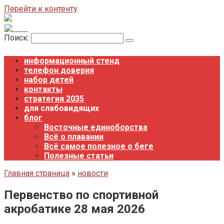
Перейти к контенту
Поиск:
информационный стенд
телефон доверия
набор детей
контакты
стратегия 2035
для слабовидящих
блог
Восточные единоборства
Всё о плавании
Всё самое полезное о беге
Полезные статьи
Главная страница
»
новости
Первенство по спортивной
акробатике 28 мая 2026