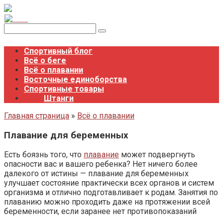
Перейти
к
контенту
Поиск:
Спортивный блог
Всё о беге
Всё о плавании
Восточные единоборства
Спортивные товары
Штанги
Главная страница
»
Всё о плавании
Плавание для беременных
Есть боязнь того, что
плавание
может подвергнуть
опасности вас и вашего ребенка? Нет ничего более
далекого от истины — плавание для беременных
улучшает состояние практически всех органов и систем
организма и отлично подготавливает к родам. Занятия по
плаванию можно проходить даже на протяжении всей
беременности, если заранее нет противопоказаний