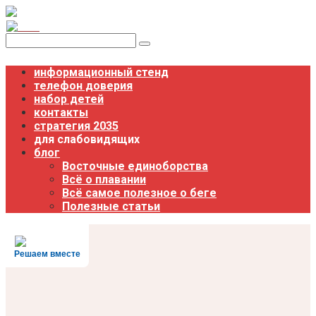
Перейти
к
контенту
Поиск:
информационный стенд
телефон доверия
набор детей
контакты
стратегия 2035
для слабовидящих
блог
Восточные единоборства
Всё о плавании
Всё самое полезное о беге
Полезные статьи
Решаем вместе