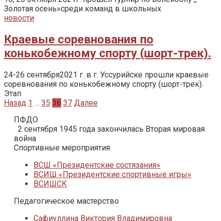
Золотая осень»среди команд в школьных
новости
Краевые соревнования по
конькобежному спорту (шорт-трек).
24-26 сентября2021 г. в г. Уссурийске прошли краевые
соревнования по конькобежному спорту (шорт-трек).
Этап
Пагинация
Назад
1
…
35
36
37
Далее
записей
ПФДО
2 сентября 1945 года закончилась Вторая мировая
война
Спортивные мероприятия
ВСШ «Президентские состязания»
ВСИШ «Президентские спортивные игры»
ВСИШСК
Педагогическое мастерство
Сафиуллина Виктория Владимировна