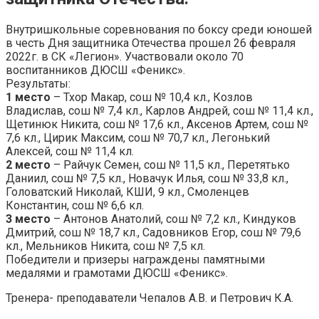
Внутришкольные соревнования по боксу среди юношей
в честь Дня защитника Отечества прошел 26 февраля
2022г. в СК «Легион». Участвовали около 70
воспитанников ДЮСШ «Феникс».
Результаты:
1 место
– Тхор Макар, сош № 10,4 кл., Козлов
Владислав, сош № 7,4 кл., Карлов Андрей, сош № 11,4 кл.,
Щетинюк Никита, сош № 17,6 кл., Аксенов Артем, сош №
7,6 кл., Цирик Максим, сош № 70,7 кл., Легонький
Алексей, сош № 11,4 кл.
2 место
– Райчук Семен, сош № 11,5 кл., Перетятько
Даниил, сош № 7,5 кл., Новачук Илья, сош № 33,8 кл.,
Головатский Николай, КШИ, 9 кл., Смоленцев
Константин, сош № 6,6 кл.
3 место
– Антонов Анатолий, сош № 7,2 кл., Киндуков
Дмитрий, сош № 18,7 кл., Садовников Егор, сош № 79,6
кл., Мельников Никита, сош № 7,5 кл.
Победители и призеры награждены памятными
медалями и грамотами ДЮСШ «Феникс».
Тренера- преподаватели Чепалов А.В. и Петрович К.А.