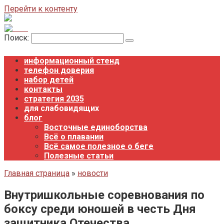
Перейти к контенту
Поиск:
информационный стенд
телефон доверия
набор детей
контакты
стратегия 2035
для слабовидящих
блог
Восточные единоборства
Всё о плавании
Всё самое полезное о беге
Полезные статьи
Главная страница
»
новости
Внутришкольные соревнования по
боксу среди юношей в честь Дня
защитника Отечества.