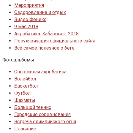
Мероприятия
Оздоровление и отдых
Видео Феникс
9 мая 2018
Акробатика. Хабаровск. 2018
Популяризация официального сайта
Всё самое полезное о беге
Фотоальбомы
Спортивная акробатика
Волейбол
Баскетбол
Футбол
Шахматы
Большой теннис
Городские соревнования
Встреча олимпийского огня
Плавание