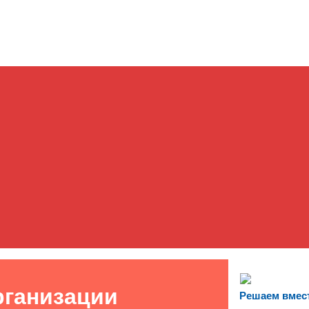
рганизации
Решаем вмес