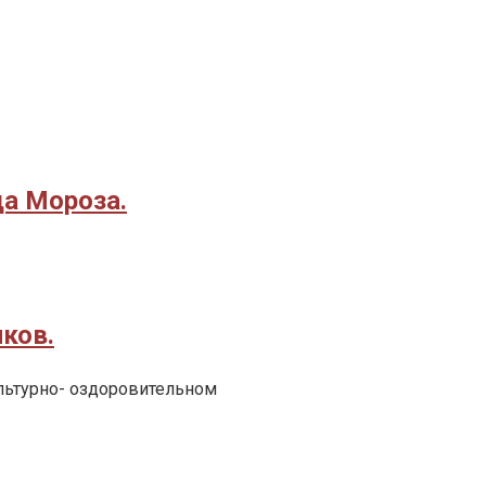
да Мороза.
ков.
льтурно- оздоровительном