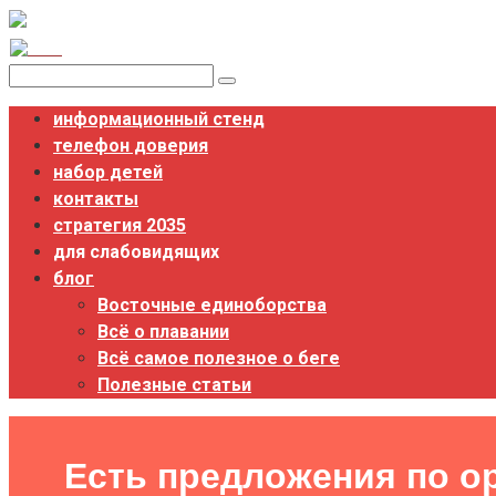
Перейти
к
контенту
Поиск:
информационный стенд
телефон доверия
набор детей
контакты
стратегия 2035
для слабовидящих
блог
Восточные единоборства
Всё о плавании
Всё самое полезное о беге
Полезные статьи
Есть предложения по о