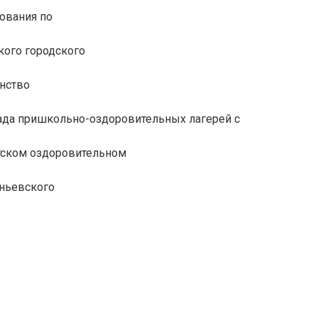
ования по
кого городского
енство
иада пришкольно-оздоровительных лагерей с
етском оздоровительном
еньевского