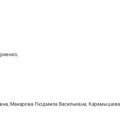
дриенко;
новна, Макарова Людмила Васильевна, Карамышева