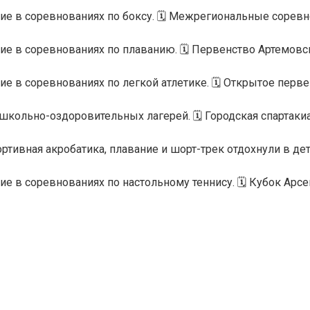
е в соревнованиях по боксу. 🗓️ Межрегиональные соревн
е в соревнованиях по плаванию. 🗓️ Первенство Артемовс
 в соревнованиях по легкой атлетике. 🗓️ Открытое перв
школьно-оздоровительных лагерей. 🗓️ Городская спартак
тивная акробатика, плавание и шорт-трек отдохнули в д
 в соревнованиях по настольному теннису. 🗓️ Кубок Арс