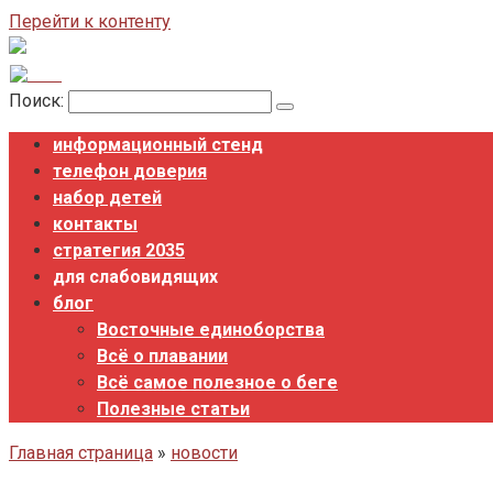
Перейти к контенту
Поиск:
информационный стенд
телефон доверия
набор детей
контакты
стратегия 2035
для слабовидящих
блог
Восточные единоборства
Всё о плавании
Всё самое полезное о беге
Полезные статьи
Главная страница
»
новости