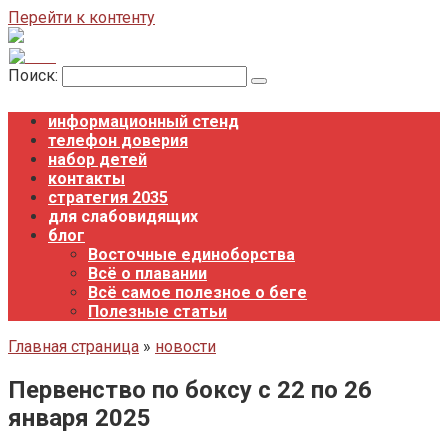
Перейти к контенту
Поиск:
информационный стенд
телефон доверия
набор детей
контакты
стратегия 2035
для слабовидящих
блог
Восточные единоборства
Всё о плавании
Всё самое полезное о беге
Полезные статьи
Главная страница
»
новости
Первенство по боксу с 22 по 26
января 2025