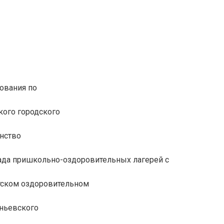
ования по
кого городского
енство
иада пришкольно-оздоровительных лагерей с
етском оздоровительном
еньевского