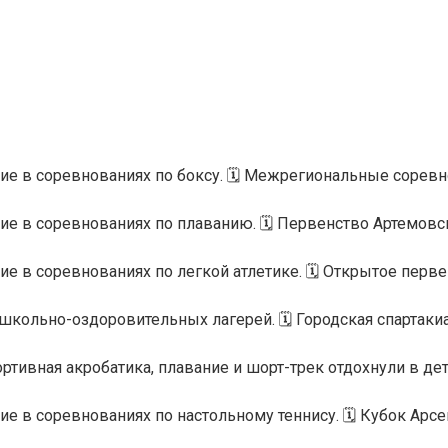
е в соревнованиях по боксу. 🗓️ Межрегиональные соревн
е в соревнованиях по плаванию. 🗓️ Первенство Артемовс
 в соревнованиях по легкой атлетике. 🗓️ Открытое перв
школьно-оздоровительных лагерей. 🗓️ Городская спартак
тивная акробатика, плавание и шорт-трек отдохнули в д
 в соревнованиях по настольному теннису. 🗓️ Кубок Арс