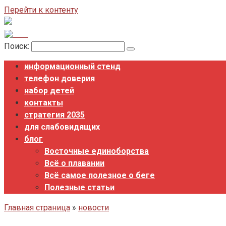
Перейти к контенту
Поиск:
информационный стенд
телефон доверия
набор детей
контакты
стратегия 2035
для слабовидящих
блог
Восточные единоборства
Всё о плавании
Всё самое полезное о беге
Полезные статьи
Главная страница
»
новости