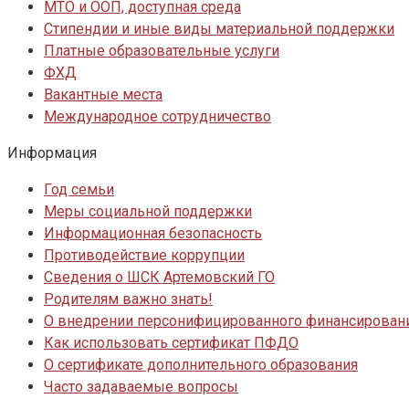
МТО и ООП, доступная среда
Стипендии и иные виды материальной поддержки
Платные образовательные услуги
ФХД
Вакантные места
Международное сотрудничество
Информация
Год семьи
Меры социальной поддержки
Информационная безопасность
Противодействие коррупции
Сведения о ШСК Артемовский ГО
Родителям важно знать!
О внедрении персонифицированного финансировани
Как использовать сертификат ПФДО
О сертификате дополнительного образования
Часто задаваемые вопросы