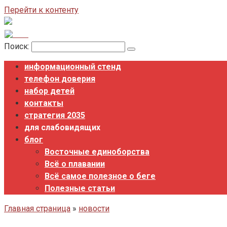
Перейти к контенту
Поиск:
информационный стенд
телефон доверия
набор детей
контакты
стратегия 2035
для слабовидящих
блог
Восточные единоборства
Всё о плавании
Всё самое полезное о беге
Полезные статьи
Главная страница
»
новости