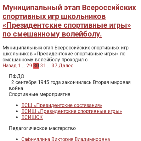
Муниципальный этап Всероссийских
спортивных игр школьников
«Президентские спортивные игры»
по смешанному волейболу.
Муниципальный этап Всероссийских спортивных игр
школьников «Президентские спортивные игры» по
смешанному волейболу проходил с
Пагинация
Назад
1
…
29
30
31
…
37
Далее
записей
ПФДО
2 сентября 1945 года закончилась Вторая мировая
война
Спортивные мероприятия
ВСШ «Президентские состязания»
ВСИШ «Президентские спортивные игры»
ВСИШСК
Педагогическое мастерство
Сафиуллина Виктория Владимировна