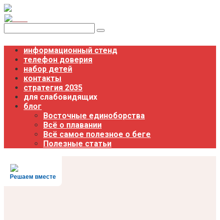
Перейти
к
контенту
Поиск:
информационный стенд
телефон доверия
набор детей
контакты
стратегия 2035
для слабовидящих
блог
Восточные единоборства
Всё о плавании
Всё самое полезное о беге
Полезные статьи
Решаем вместе